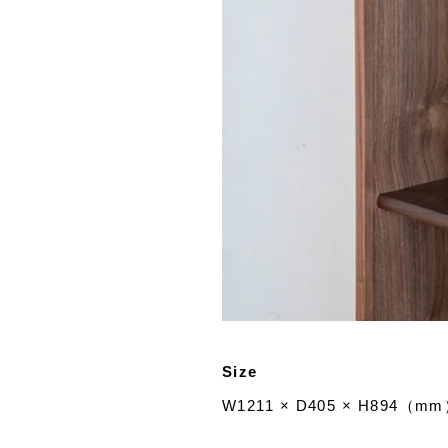
Size
W1211 × D405 × H894（m