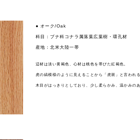
● オーク/Oak
科目：ブナ科コナラ属落葉広葉樹・環孔材
産地：北米大陸一帯
辺材は淡い黄褐色、心材は桃色を帯びた紅褐色。
虎の縞模様のように見えることから「虎斑」と言われ
木目がはっきりとしており、少し柔らかみ、温かみの