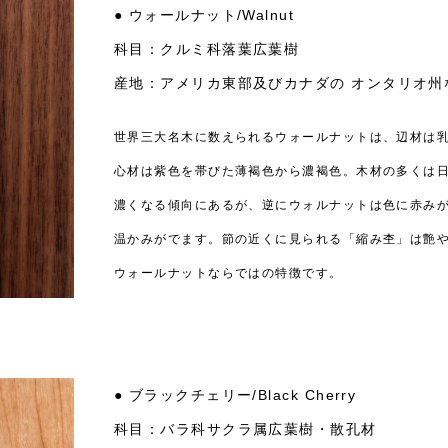
● ウォールナット/Walnut
科目：クルミ科落葉広葉樹
産地：アメリカ東部及びカナダの
オンタリオ州
世界三大名木に数えられるウォールナットは、辺材は
心材は紫色を帯びた薄褐色から濃褐色。木材の多くは
濃くなる傾向にあるが、逆にウォルナットは色に赤み
温かみがでます。節の近くに見られる「縮み杢」は艶
ウォールナットならではの特徴です。
● ブラックチェリー/Black Cherry
科目：バラ科サクラ属広葉樹・散孔材