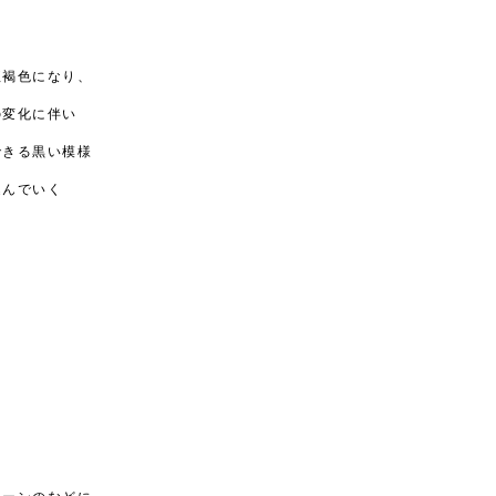
紅褐色になり、
の変化に伴い
できる黒い模様
込んでいく