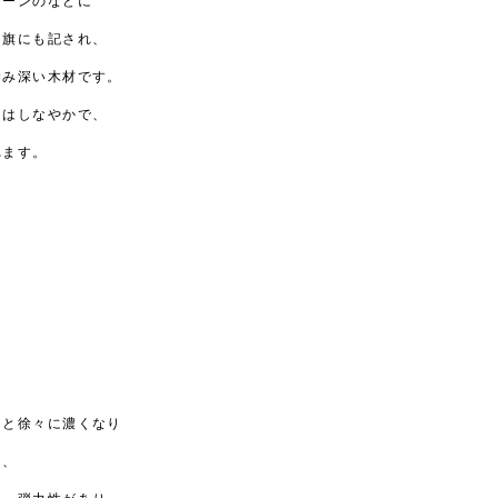
レーンのなどに
国旗にも記され、
染み深い木材です。
目はしなやかで、
れます。
つと徐々に濃くなり
く、