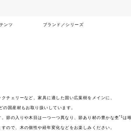
テンツ
ブランド／シリーズ
ックチェリーなど、家具に適した固い広葉樹をメインに、
などの国産材もお取り扱いしています。
*1
す。節の入りや木目は一つ一つ異なり、節あり材の豊かな杢
は
ますので、木の個性や経年変化などをお楽しみください。