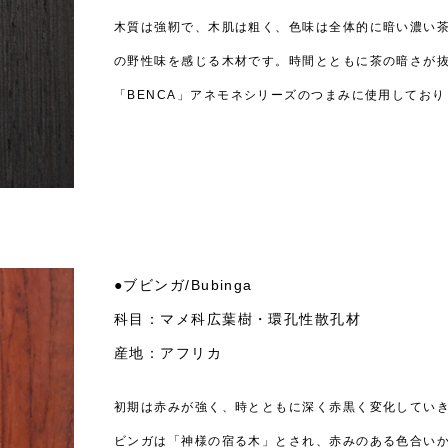
木質は強靭で、木肌は粗く、色味は全体的に暗い濃い茶
の野性味を感じる木材です。時間とともに茶の暗さが
「BENCA」アネモネシリーズのつまみに使用しており
●ブビンガ/Bubinga
科目：マメ科広葉樹・環孔性散孔材
産地：アフリカ
初期は赤みが強く、時とともに深く赤黒く変化してい
ビンガは「神様の宿る木」とされ、赤みのある色合い