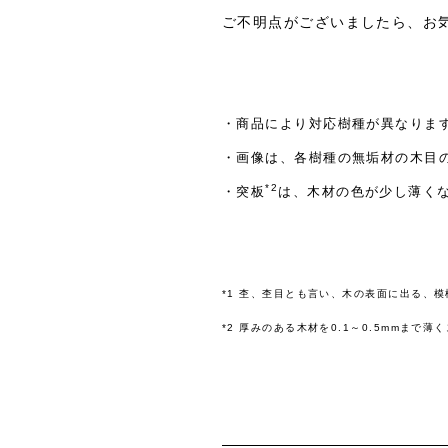
ご不明点がございましたら、お
・商品により対応樹種が異なりま
・画像は、各樹種の無垢材の木目
*2
・突板
は、木材の色が少し薄く
*1 杢、杢目とも言い、木の表面に出る、
*2 厚みのある木材を0.1～0.5mmまで