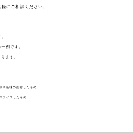
気軽にご相談ください。
す。
の一例です。
なります。
模様や色味の総称したもの
薄くスライスしたもの