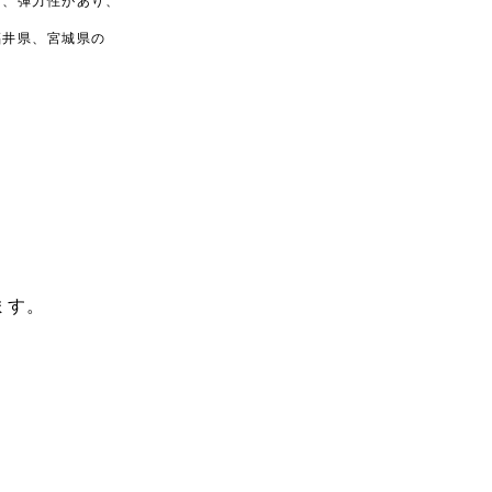
く、弾力性があり、
福井県、宮城県の
ます。