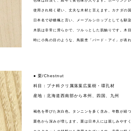
色味は白淡く、経年で黄色味が入ります。ボーリング
使用され軽く硬い、丈夫な木材と言えます。カナダの
日本名で砂糖楓と言い、メープルシロップとしても馴
木肌は非常に滑らかで、ツルっとした肌触りです。木
時に小鳥の目のような、鳥眼杢「バード・アイ」が表
● 栗/Chestnut
科目：ブナ科クリ属落葉広葉樹・環孔材
産地：北海道西南部から本州、四国、九州
褐色を帯びた灰白色。タンニンを多く含み、年数が経
栗色から深みが増します。栗は日本人には親しみやす