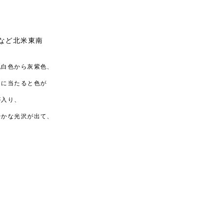
など北米東南
乳白色から灰紫色、
日に当たると色が
が入り、
やかな光沢が出て、