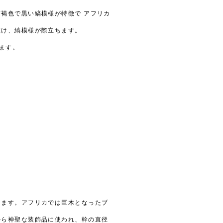
褐色で黒い縞模様が特徴で アフリカ
抜け、縞模様が際立ちます。
ます。
きます。アフリカでは巨木となったブ
から神聖な装飾品に使われ、幹の直径