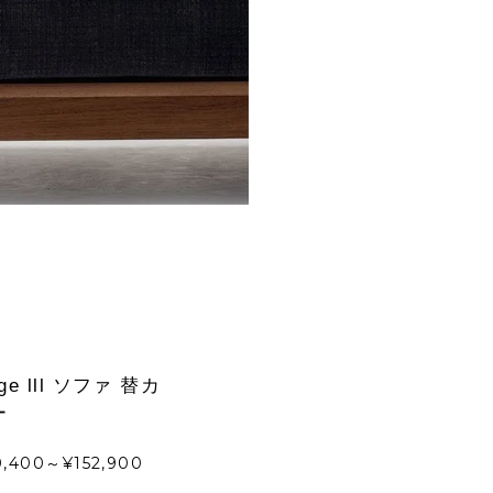
age lll ソファ 替カ
ー
0,400～¥152,900