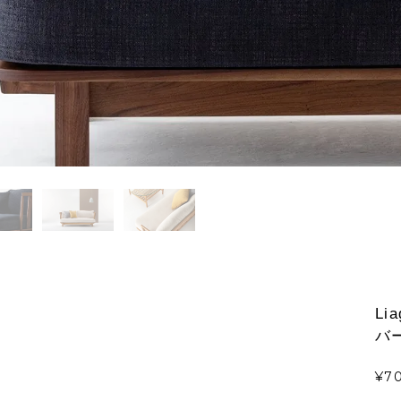
Li
バ
¥7