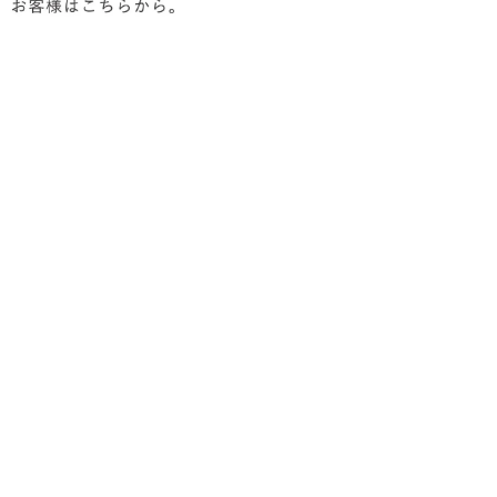
woodart.jp
0
岡県大川市大字向島726番地
00-17:00)