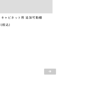
K キャビネット用 追加可動棚
円(税込)